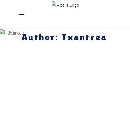
Author: Txantrea
diciembre 10, 2021
BRIF BRAF BRUF 2021!
Sin categorizar
By
Txantrea
0 Comments
Ayer presentamos la segunda edición del
Festival BRIF BRAF BRUF. Las/os niñas/os junto
con artistas contaron la programación de este
año. La Txantra VOLARÁ estas navidades. Y