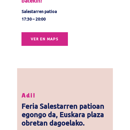
batekin!
Salestarren patioa
17:30 – 20:00
VER EN MAPS
Adi!
Feria Salestarren patioan
egongo da, Euskara plaza
obretan dagoelako.