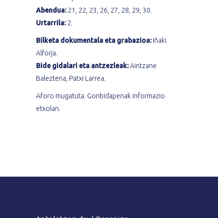
Abendua:
21, 22, 23, 26, 27, 28, 29, 30.
Urtarrila:
2.
Bilketa dokumentala eta grabazioa:
Iñaki
Alforja.
Bide gidalari eta antzezleak:
Aintzane
Baleztena, Patxi Larrea.
Aforo mugatuta. Gonbidapenak informazio
etxolan.