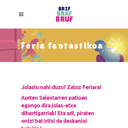
Feria fantastikoa
Jolastu nahi duzu? Zatoz Feriara!
Aurten Salestarren patioan
egongo dira jolas-etxe
dibertigarriak! Eta adi, piraten
ontzi bat iritsi da deskanioi