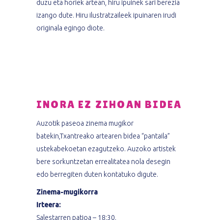
duzu eta horiek artean, hiru ipuinek sari berezia
izango dute. Hiru ilustratzaileek ipuinaren irudi
originala egingo diote.
INORA EZ ZIHOAN BIDEA
Auzotik paseoa zinema mugikor
batekin,Txantreako artearen bidea “pantaila”
ustekabekoetan ezagutzeko. Auzoko artistek
bere sorkuntzetan errealitatea nola desegin
edo berregiten duten kontatuko digute.
Zinema-mugikorra
Irteera:
Salestarren patioa – 18:30.