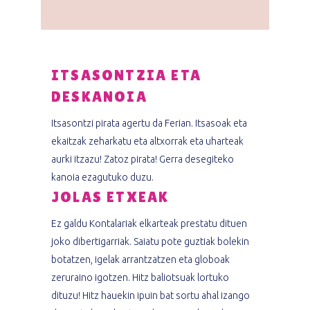
ITSASONTZIA ETA
DESKANOIA
Itsasontzi pirata agertu da Ferian. Itsasoak eta
ekaitzak zeharkatu eta altxorrak eta uharteak
aurki itzazu! Zatoz pirata! Gerra desegiteko
kanoia ezagutuko duzu.
JOLAS ETXEAK
Ez galdu Kontalariak elkarteak prestatu dituen
joko dibertigarriak. Saiatu pote guztiak bolekin
botatzen, igelak arrantzatzen eta globoak
zeruraino igotzen. Hitz baliotsuak lortuko
dituzu! Hitz hauekin ipuin bat sortu ahal izango