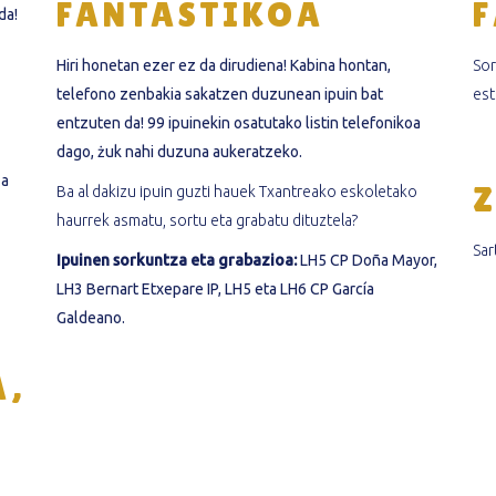
FANTASTIKOA
da!
Hiri honetan ezer ez da dirudiena! Kabina hontan,
Sor
telefono zenbakia sakatzen duzunean ipuin bat
est
entzuten da! 99 ipuinekin osatutako listin telefonikoa
dago, żuk nahi duzuna aukeratzeko.
za
Ba al dakizu ipuin guzti hauek Txantreako eskoletako
haurrek asmatu, sortu eta grabatu dituztela?
Sar
Ipuinen sorkuntza eta grabazioa:
LH5 CP Doña Mayor,
LH3 Bernart Etxepare IP, LH5 eta LH6 CP García
Galdeano.
A,