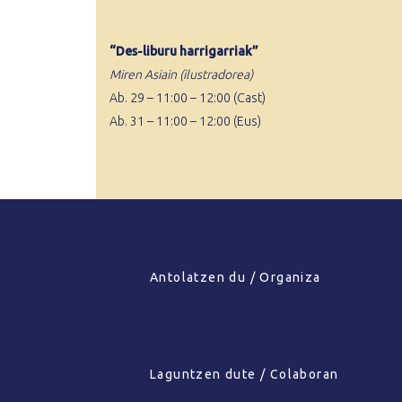
“Des-liburu harrigarriak”
Miren Asiain (ilustradorea)
Ab. 29 – 11:00 – 12:00 (Cast)
Ab. 31 – 11:00 – 12:00 (Eus)
Antolatzen du / Organiza
Laguntzen dute / Colaboran