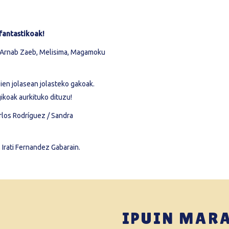
 fantastikoak!
, Arnab Zaeb, Melisima, Magamoku
en jolasean jolasteko gakoak.
ikoak aurkituko dituzu!
rlos Rodríguez / Sandra
Irati Fernandez Gabarain.
IPUIN MAR