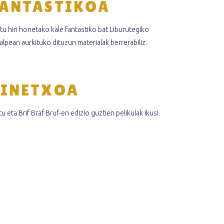
FANTASTIKOA
tu hiri honetako kale fantastiko bat Liburutegiko
alpean aurkituko dituzun materialak berrerabiliz.
ZINETXOA
tu eta Brif Braf Bruf-en edizio guztien pelikulak ikusi.