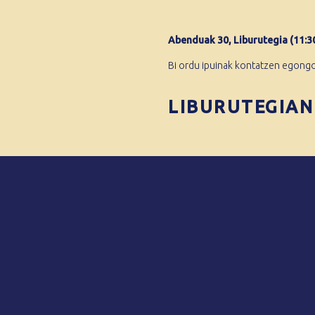
Abenduak 30, Liburutegia (11:30
Bi ordu ipuinak kontatzen egongo 
LIBURUTEGIAN