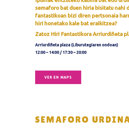
Ipuinak entzuteko kabina bat edo urdi
semaforo bat duen hiria bisitatu nahi 
fantastikoan bizi diren pertsonaia har
hiri honetako kale bat eraikitzea?
Zatoz Hiri Fantastikora Arriurdiñeta p
Arriurdiñeta plaza (Liburutegiaren ondoan)
12:00 – 14:00 / 17:30 – 20:00
VER EN MAPS
SEMAFORO URDIN