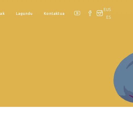
EUS
oak
Lagundu
Kontaktua
ES