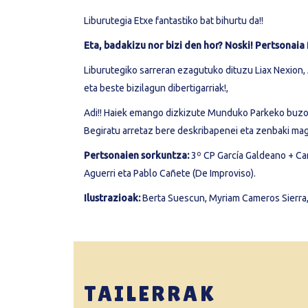
Liburutegia Etxe fantastiko bat bihurtu da!!
Eta, badakizu nor bizi den hor? Noski! Pertsonaia
Liburutegiko sarreran ezagutuko dituzu Liax Nexion
eta beste bizilagun dibertigarriak!,
Adi!! Haiek emango dizkizute Munduko Parkeko buzoi
Begiratu arretaz bere deskribapenei eta zenbaki mag
Pertsonaien sorkuntza:
3º CP García Galdeano + Ca
Aguerri eta Pablo Cañete (De Improviso).
Ilustrazioak:
Berta Suescun, Myriam Cameros Sierra, 
TAILERRAK