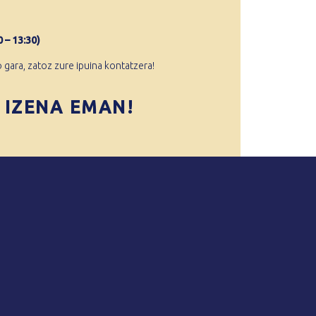
 – 13:30)
gara, zatoz zure ipuina kontatzera!
 IZENA EMAN!