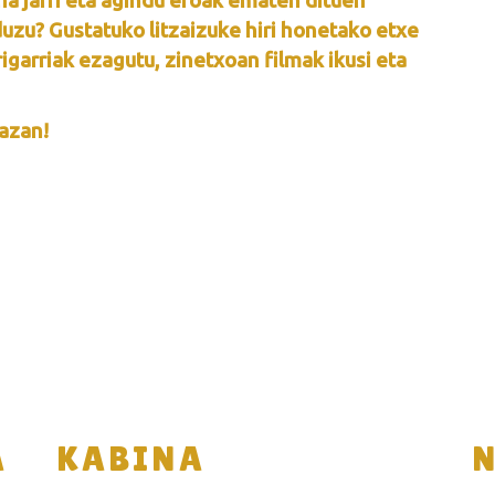
na jarri eta agindu eroak ematen dituen
duzu? Gustatuko litzaizuke hiri honetako etxe
rigarriak ezagutu, zinetxoan filmak ikusi eta
lazan!
A
KABINA