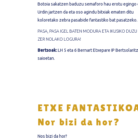
Botoia sakatzen baduzu semaforo hau erotu egingo 
Urdin jartzen da eta oso agindu bitxiak ematen ditu
koloretako zebra pasabide fantastiko bat pasatzeko.
PASA, PASA IGEL BATEN MODURA ETA IKUSIKO DUZU
ZER NOLAKO LOGURA!
Bertsoak:
LH 5 eta 6 Bernart Etxepare IP Bertsolarit
saioetan.
ETXE FANTASTIKO
Nor bizi da hor?
Nos bizi da hor?