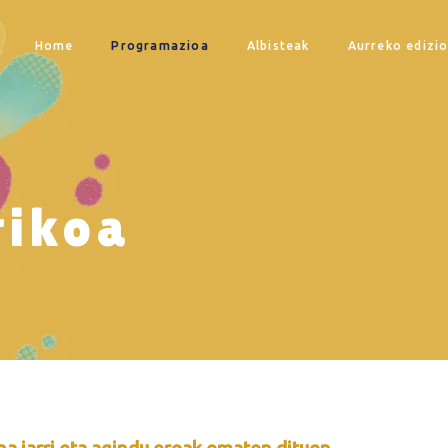
Home
Programazioa
Albisteak
Aurreko edizi
tikoa