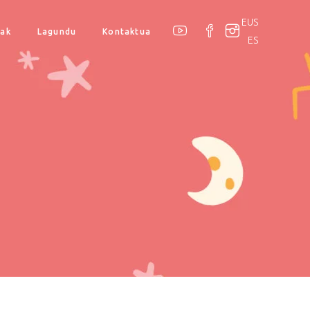
EUS
oak
Lagundu
Kontaktua
ES