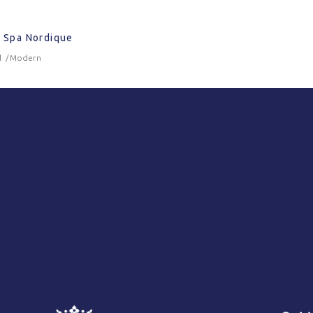
 Spa Nordique
l
Modern