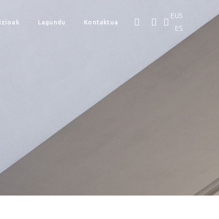
EUS
izioak
Lagundu
Kontaktua
ES