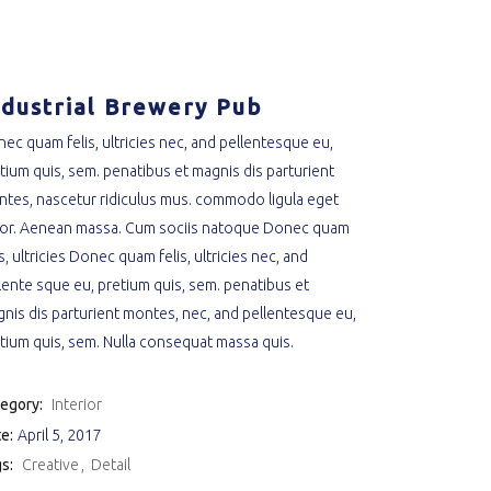
ndustrial Brewery Pub
ec quam felis, ultricies nec, and pellentesque eu,
tium quis, sem. penatibus et magnis dis parturient
tes, nascetur ridiculus mus. commodo ligula eget
or. Aenean massa. Cum sociis natoque Donec quam
is, ultricies Donec quam felis, ultricies nec, and
lente sque eu, pretium quis, sem. penatibus et
nis dis parturient montes, nec, and pellentesque eu,
tium quis, sem. Nulla consequat massa quis.
egory:
Interior
e:
April 5, 2017
s:
Creative
Detail