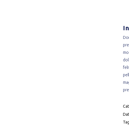
I
Don
pre
mon
dol
fel
pel
mag
pre
Cat
Dat
Tag