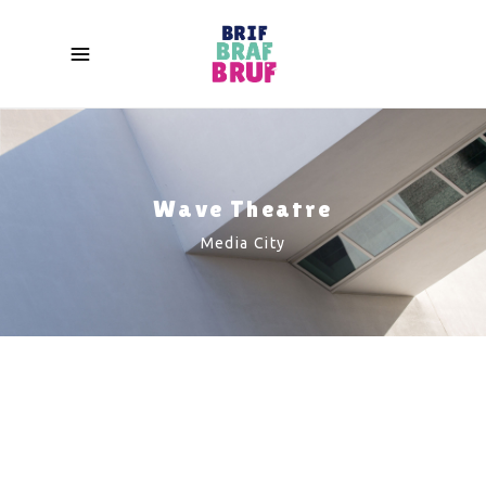
Wave Theatre
Media City